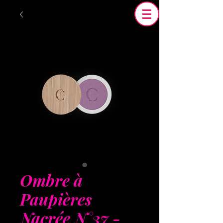
Ombre à
Paupières
Nacrée N°37 -