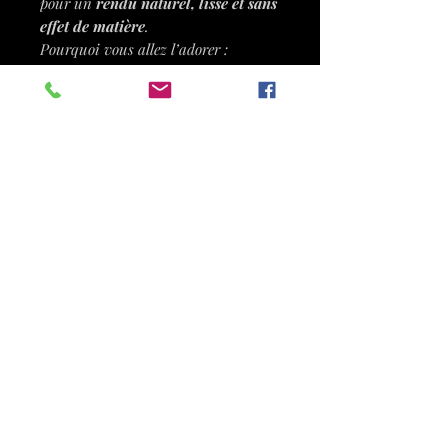
pour un
rendu naturel, lisse et sans
effet de matière
.
Pourquoi vous allez l’adorer :
Idéal pour le fond de teint
fluide & BB crème
Application rapide &
uniforme
: effet seconde peau
Poils Dermocura®
: très fins,
ultra-doux et non irritants
Vegan & cruelty-free
Résultat pro à la maison
: sans
démarcations, sans surépaisseur
Conseil d’utilisation :
Appliquez une petite quantité de
produit directement sur le visage ou
le pinceau, puis étirez par
mouvements circulaires pour une
couvrance naturelle.