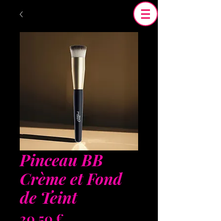
Pinceau BB
Crème et Fond
de Teint
Prix
20,50 €