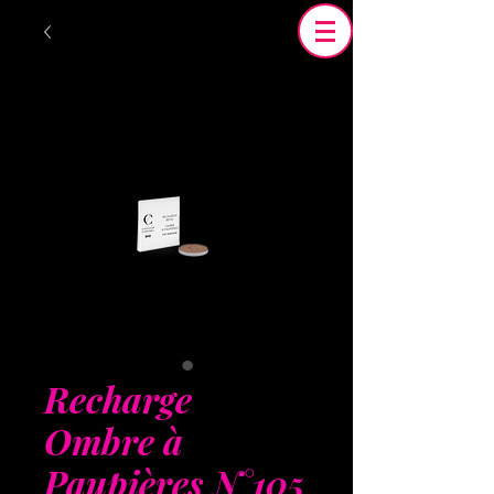
Recharge
Ombre à
Paupières N°105