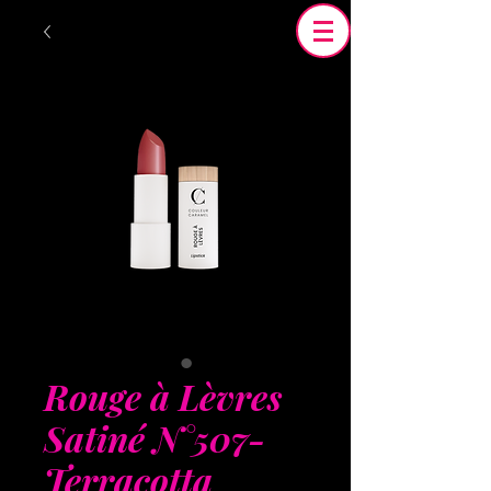
Rouge à Lèvres
Satiné N°507-
Terracotta