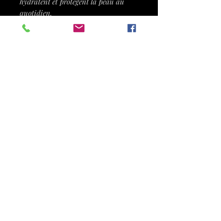
hydratent et protègent la peau au
quotidien.
Un produit qui allie
soin et
couvrance naturelle
pour
un
résultat sur-mesure
.
Format tube canule 40 ml. Disponible
également en teinte dorée à ambrée.
Conseils d'utilisation : Ce soin teinté
unifiera votre peau tout en apportant
un effet ultra naturel et très
lumineux. Chaque microbille végétale
libèrera la juste dose de pigments qui
s’auto-adapteront à votre propre
carnation pour un maquillage
toujours réussi.