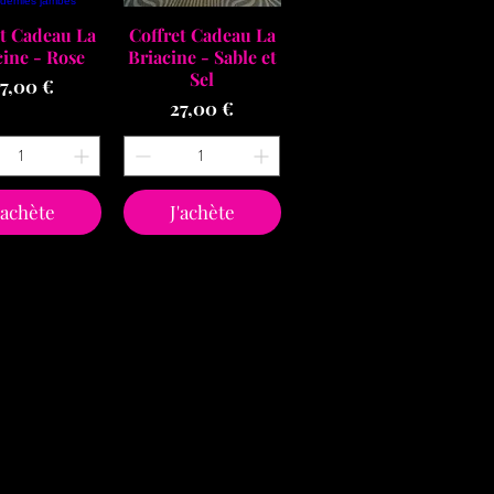
çu rapide
Aperçu rapide
et Cadeau La
Coffret Cadeau La
cine - Rose
Briacine - Sable et
Sel
rix
7,00 €
Prix
27,00 €
'achète
J'achète