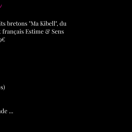
ts bretons "Ma Kibell", du
t français Estime & Sens
9€
s)
de ...