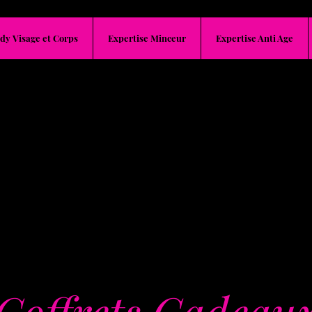
dy Visage et Corps
Expertise Minceur
Expertise Anti Age
Il n'y a aucun
article à
afficher pour
le moment.
Coffrets Cadeau