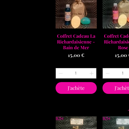
Aperçu rapide
Aperçu r
Coffret Cadeau La
Coffret Cad
Richardaisienne -
Richardaisi
Bain de Mer
Rose
Prix
Prix
15,00 €
15,00 
J'achète
J'achè
BZH
BZH