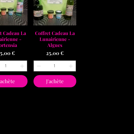
çu rapide
Aperçu rapide
et Cadeau La
Coffret Cadeau La
airienne -
Lunairienne -
ortensia
Algues
rix
Prix
5,00 €
25,00 €
'achète
J'achète