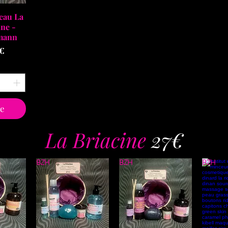
apide
eau La
ne -
mann
 €
te
La Briacine
27€
BZH
BZH
BZH