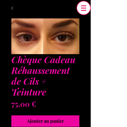
Chèque Cadeau
Réhaussement
de Cils +
Teinture
Prix
75,00 €
Ajouter au panier