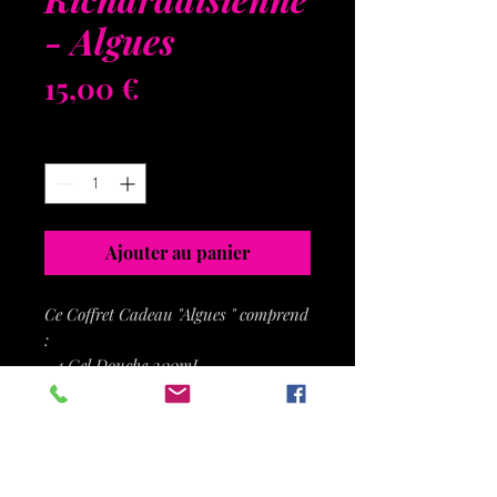
- Algues
Prix
15,00 €
Quantité
*
Ajouter au panier
Ce Coffret Cadeau "Algues " comprend
:
- 1 Gel Douche 200mL
- 1 Savon Galet 100g avec un bijou
surprise
- 1 Eponge Loofah
Le tout emballé dans un joli sac en
lin