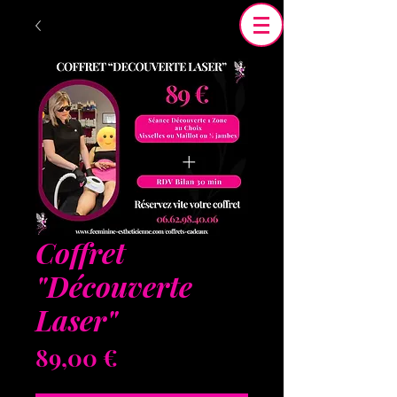
Coffret
"Découverte
Laser"
Prix
89,00 €