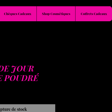
Chèques Cadeaux
Shop Cosmétiques
Coffrets Cadeaux
 DE JOUR
E POUDRÉ
x
pture de stock