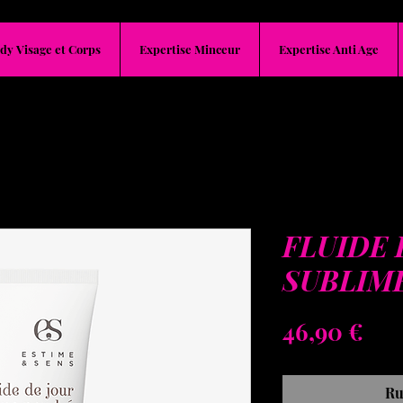
dy Visage et Corps
Expertise Minceur
Expertise Anti Age
FLUIDE
SUBLIM
Pri
46,90 €
Ru