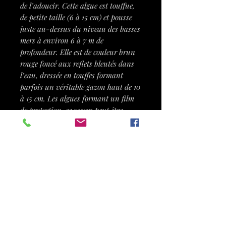
de l’adoucir. Cette algue est touffue,
de petite taille (6 à 15 cm) et pousse
juste au-dessus du niveau des basses
mers à environ 6 à 7 m de
profondeur. Elle est de couleur brun
rouge foncé aux reflets bleutés dans
l’eau, dressée en touffes formant
parfois un véritable gazon haut de 10
à 15 cm. Les algues formant un film
de protection, ce savon peut être
utilisé en prévention, lorsque notre
peau risque des agressions
extérieures.
À l'intérieur du savon vous y
retrouverez quelques morceaux
d'algues...
MODE D'EMPLOI
0- Pensez à faire un gommage une à
deux fois par semaine avant la