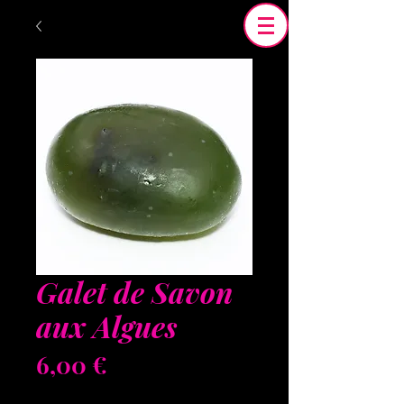
Galet de Savon
aux Algues
Prix
6,00 €