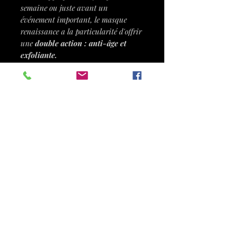
semaine ou juste avant un
événement important, le masque
renaissance a la particularité d'offrir
une
double action : anti-âge et
exfoliante.
Le complexe A.F.O (acides de fruits
objectivés) concentré à hauteur de 2%
a une
action exfoliante &
antioxydante
complétée par l'action
du bourgeon de hêtre bio
qui
améliore
l’oxygénation
et
stimule la
régénération cellulaire.
Résultat : les
rides et
ridules
sont
lissées,
la
texture de
peau
est
ultra douce
et l'
éclat du
teint
est
sublimé.
Sa
texture crémeuse
apportera
le
confort
nécessaire à toutes