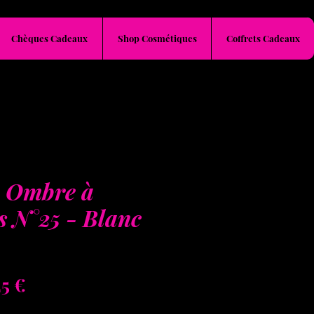
Chèques Cadeaux
Shop Cosmétiques
Coffrets Cadeaux
 Ombre à
s N°25 - Blanc
x
Prix
25 €
ginal
promotionnel