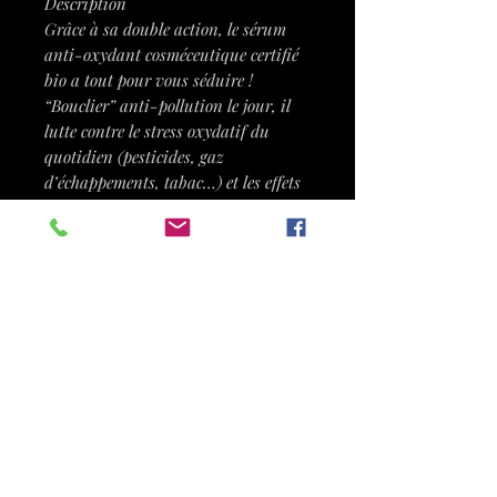
Description
Grâce à sa double action, le sérum
anti-oxydant cosméceutique certifié
bio a tout pour vous séduire !
“Bouclier” anti-pollution le jour, il
lutte contre le stress oxydatif du
quotidien (pesticides, gaz
d’échappements, tabac…) et les effets
néfastes de la lumière (lumière bleue
des écrans, radicaux libres des UV…).
“Booster” détox la nuit, il renforce les
actions vitales de nos cellules :
nutrition, respiration et
communication.
Avec le sérum protection vitale
certifié bio, dites adieu au teint terne
et à la perte d’élasticité de la peau.
En hydratant efficacement la peau, il
corrige les signes du vieillissement
cutané et ce, dès l’apparition à 30