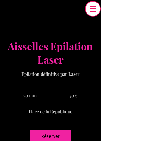
Aisselles Epilation
Laser
Epilation définitive par Laser
50
euros
20 min
2
50 €
0
m
Place de la République
i
n
Réserver