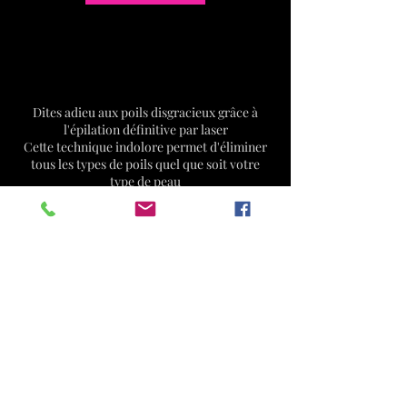
Description du service
Dites adieu aux poils disgracieux grâce à
l'épilation définitive par laser
Cette technique indolore permet d'éliminer
tous les types de poils quel que soit votre
type de peau
A noter pour un rendu optimal un forfait de 8
séances est fortement recommandé
Coordonnées
Fée Minine, Place de la République, La
Richardais, France