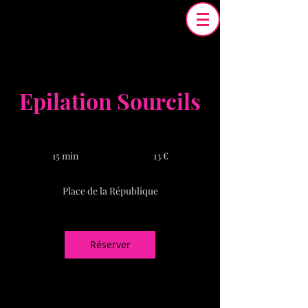
Epilation Sourcils
13
euros
15 min
1
13 €
5
m
Place de la République
i
n
Réserver