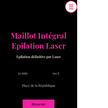
Maillot Intégral
Epilation Laser
Epilation définitive par Laser
110
euros
30 min
3
110 €
0
m
Place de la République
i
n
Réserver