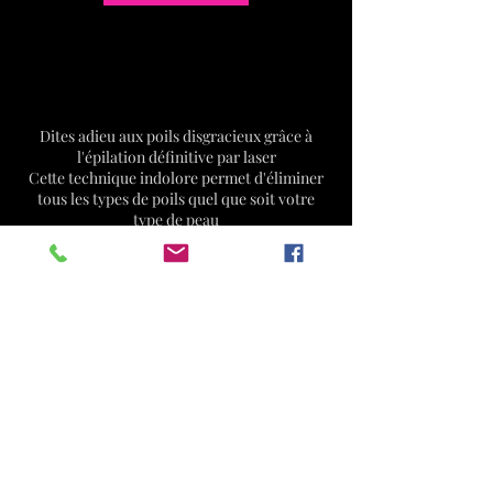
Description du service
Dites adieu aux poils disgracieux grâce à
l'épilation définitive par laser
Cette technique indolore permet d'éliminer
tous les types de poils quel que soit votre
type de peau
A noter pour un rendu optimal un forfait de 8
séances est fortement recommandé
Coordonnées
Fée Minine, Place de la République, La
Richardais, France