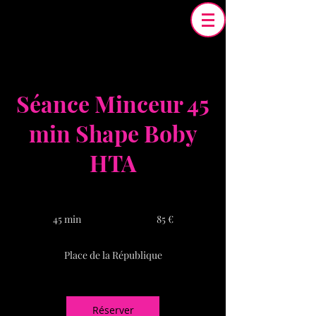
Séance Minceur 45
min Shape Boby
HTA
85
euros
45 min
4
85 €
5
m
Place de la République
i
n
Réserver