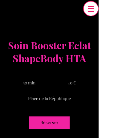
Soin Booster Eclat
ShapeBody HTA
40
euros
30 min
3
40 €
0
m
Place de la République
i
n
Réserver