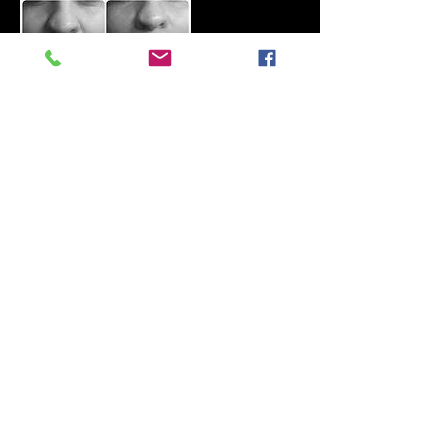
Coordonnées
Fée Minine, Place de la République, La
Richardais, France
+33662984006
feeminine.estheticienne35780@gmail.com