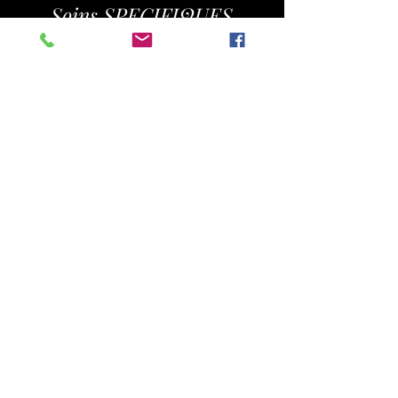
Soins SPECIFIQUES
SOIN SUBLIME et RIDOKI
1H20 95€
Adapté aux peaux matures qui
recherchent un effet raffermissant et un
lissage intense.
JE RESERVE
J OFFRE
SOIN DERMO PERFECTEUR
1H30 105€