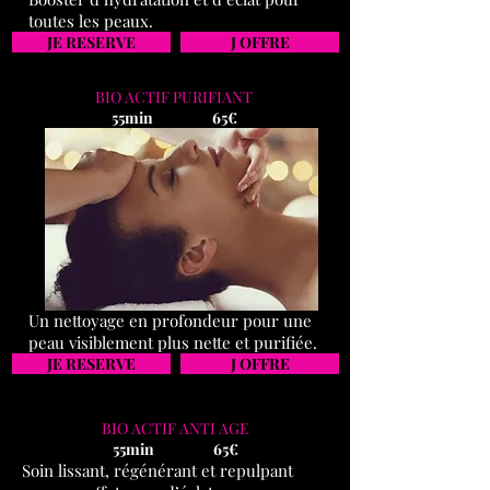
toutes les peaux.
JE RESERVE
J OFFRE
BIO ACTIF PURIFIANT
55min 65€
Un nettoyage en profondeur pour une
peau visiblement plus nette et purifiée.
JE RESERVE
J OFFRE
BIO ACTIF ANTI AGE
55min 65€
Soin lissant, régénérant et repulpant