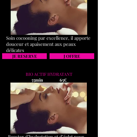
Soin cocooning par excellence, il apporte
douceur et apaisement aux peaux
délicates
JE RESERVE
J OFFRE
BIO ACTIF HYDRATANT
55min 65€
Booster d’hydratation et d’éclat pour