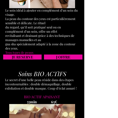
Le soin idéal à ajouter en complément d’un soin du
visage.
La peau du contour des yeux est particulièrement
sensible et délicate. Le rituel
du regard, qu’il soit pratiqué seul ou en
complément d’un soin, offre un effet
revitalisant et drainant grâce à des techniques de
massages manuelles et au
gua sha spécialement adapté à la zone du contour
des yeux.
Tous types de peaux
JE RESERVE
J OFFRE
Soins BIO ACTIFS
Le secret d’une belle peau réside dans des étapes
incontournables : double démaquillage, double
exfoliation et double masque. Coup d’éclat assuré !
BIO ACTIF APAISANT
55min 65€