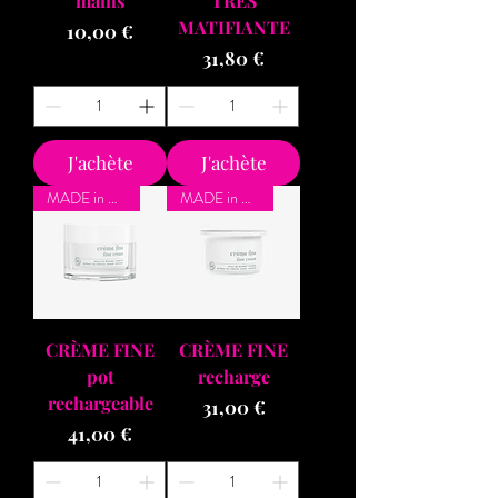
mains
TRÈS
MATIFIANTE
Prix
10,00 €
Prix
31,80 €
J'achète
J'achète
MADE in BZH
MADE in BZH
CRÈME FINE
CRÈME FINE
pot
recharge
rechargeable
Prix
31,00 €
Prix
41,00 €