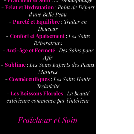
-
Fraîcheur et Soin
:
Le Démaquillage
-
Eclat et Hydratation
:
Point de Départ
d'une Belle Peau
-
Pureté et Equilibre
:
Traiter en
Douceur
-
Confort et Apaisement
:
Les Soins
Réparateurs
-
Anti-âge et Fermeté
:
Des Soins pour
Agir
-
Sublime
:
Les Soins Experts des Peaux
Matures
-
Cosméceutiques
:
Les Soins Haute
Technicité
-
Les Boissons Florales
:
La beauté
extérieure commence par l'intérieur
Fraîcheur et Soin