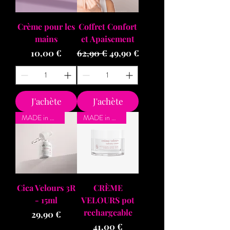
Crème pour les
Coffret Confort
mains
et Apaisement
Prix
Prix original
Prix promotionnel
10,00 €
62,90 €
49,90 €
J'achète
J'achète
MADE in BZH
MADE in BZH
Cica Velours 3R
CRÈME
- 15ml
VELOURS pot
rechargeable
Prix
29,90 €
Prix
41,00 €