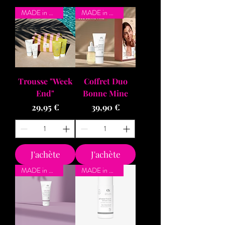
MADE in BZH
MADE in BZH
Trousse "Week
Coffret Duo
End"
Bonne Mine
Prix
Prix
29,95 €
39,90 €
J'achète
J'achète
MADE in BZH
MADE in BZH