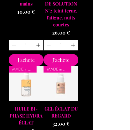
mains
DE SOLUTION
N°2 teint terne,
Prix
10,00 €
fatigue, nuits
courtes
Prix
26,00 €
J'achète
J'achète
MADE in BZH
MADE in BZH
HUILE BI-
GEL ÉCLAT DU
PHASE HYDRA
REGARD
ÉCLAT
Prix
32,00 €